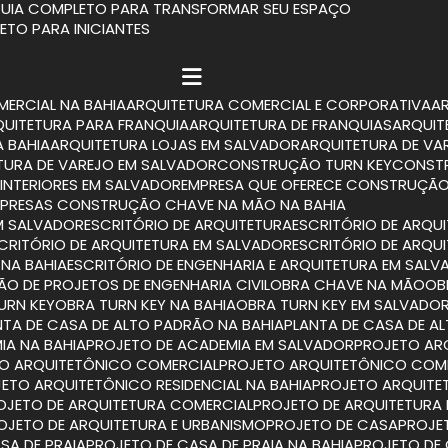
 GUIA COMPLETO PARA TRANSFORMAR SEU ESPAÇO
LETO PARA INICIANTES
MERCIAL NA BAHIA
ARQUITETURA COMERCIAL E CORPORATIVA
RQUITETURA PARA FRANQUIA
ARQUITETURA DE FRANQUIAS
ARQUI
A BAHIA
ARQUITETURA LOJAS EM SALVADOR
ARQUITETURA DE VA
ETURA DE VAREJO EM SALVADOR
CONSTRUÇÃO TURN KEY
CONST
INTERIORES EM SALVADOR
EMPRESA QUE OFERECE CONSTRUÇÃO
MPRESAS CONSTRUÇÃO CHAVE NA MÃO NA BAHIA
M SALVADOR
ESCRITÓRIO DE ARQUITETURA
ESCRITÓRIO DE ARQU
SCRITÓRIO DE ARQUITETURA EM SALVADOR
ESCRITÓRIO DE ARQU
 NA BAHIA
ESCRITÓRIO DE ENGENHARIA E ARQUITETURA EM SAL
TÃO DE PROJETOS DE ENGENHARIA CIVIL
OBRA CHAVE NA MÃO
O
TURN KEY
OBRA TURN KEY NA BAHIA
OBRA TURN KEY EM SALVADO
ANTA DE CASA DE ALTO PADRÃO NA BAHIA
PLANTA DE CASA DE 
IA NA BAHIA
PROJETO DE ACADEMIA EM SALVADOR
PROJETO A
TO ARQUITETÔNICO COMERCIAL
PROJETO ARQUITETÔNICO COM
JETO ARQUITETÔNICO RESIDENCIAL NA BAHIA
PROJETO ARQUITE
ROJETO DE ARQUITETURA COMERCIAL
PROJETO DE ARQUITETURA
ROJETO DE ARQUITETURA E URBANISMO
PROJETO DE CASA
PROJ
SA DE PRAIA
PROJETO DE CASA DE PRAIA NA BAHIA
PROJETO DE