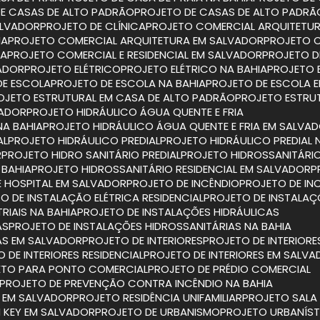
DE CASAS DE ALTO PADRÃO
PROJETO DE CASAS DE ALTO PADRÃ
ALVADOR
PROJETO DE CLÍNICA
PROJETO COMERCIAL ARQUITETU
IA
PROJETO COMERCIAL ARQUITETURA EM SALVADOR
PROJETO 
IA
PROJETO COMERCIAL E RESIDENCIAL EM SALVADOR
PROJETO D
VADOR
PROJETO ELÉTRICO
PROJETO ELÉTRICO NA BAHIA
PROJETO 
DE ESCOLA
PROJETO DE ESCOLA NA BAHIA
PROJETO DE ESCOLA 
ROJETO ESTRUTURAL EM CASA DE ALTO PADRÃO
PROJETO ESTRU
VADOR
PROJETO HIDRÁULICO ÁGUA QUENTE E FRIA
NA BAHIA
PROJETO HIDRÁULICO ÁGUA QUENTE E FRIA EM SALVA
AL
PROJETO HIDRÁULICO PREDIAL
PROJETO HIDRÁULICO PREDIAL 
R
PROJETO HIDRO SANITÁRIO PREDIAL
PROJETO HIDROSSANITÁRIO
 BAHIA
PROJETO HIDROSSANITÁRIO RESIDENCIAL EM SALVADOR
E HOSPITAL EM SALVADOR
PROJETO DE INCÊNDIO
PROJETO DE IN
TO DE INSTALAÇÃO ELÉTRICA RESIDENCIAL
PROJETO DE INSTALAÇ
RIAIS NA BAHIA
PROJETO DE INSTALAÇÕES HIDRÁULICAS
AS
PROJETO DE INSTALAÇÕES HIDROSSANITÁRIAS NA BAHIA
IAS EM SALVADOR
PROJETO DE INTERIORES
PROJETO DE INTERIORE
O DE INTERIORES RESIDENCIAL
PROJETO DE INTERIORES EM SALV
ETO PARA PONTO COMERCIAL
PROJETO DE PRÉDIO COMERCIAL
PROJETO DE PREVENÇÃO CONTRA INCÊNDIO NA BAHIA
O EM SALVADOR
PROJETO RESIDÊNCIA UNIFAMILIAR
PROJETO SAL
N KEY EM SALVADOR
PROJETO DE URBANISMO
PROJETO URBANÍS