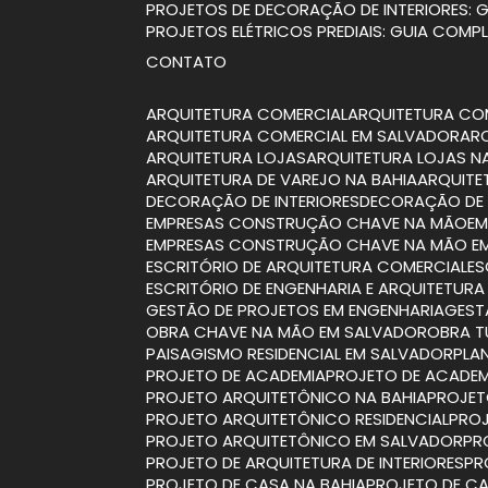
PROJETOS DE DECORAÇÃO DE INTERIORES:
PROJETOS ELÉTRICOS PREDIAIS: GUIA COMP
CONTATO
ARQUITETURA COMERCIAL
ARQUITETURA CO
ARQUITETURA COMERCIAL EM SALVADOR
A
ARQUITETURA LOJAS
ARQUITETURA LOJAS N
ARQUITETURA DE VAREJO NA BAHIA
ARQUIT
DECORAÇÃO DE INTERIORES
DECORAÇÃO DE 
EMPRESAS CONSTRUÇÃO CHAVE NA MÃO
E
EMPRESAS CONSTRUÇÃO CHAVE NA MÃO E
ESCRITÓRIO DE ARQUITETURA COMERCIAL
E
ESCRITÓRIO DE ENGENHARIA E ARQUITETURA
GESTÃO DE PROJETOS EM ENGENHARIA
GES
OBRA CHAVE NA MÃO EM SALVADOR
OBRA 
PAISAGISMO RESIDENCIAL EM SALVADOR
PL
PROJETO DE ACADEMIA
PROJETO DE ACADEM
PROJETO ARQUITETÔNICO NA BAHIA
PROJE
PROJETO ARQUITETÔNICO RESIDENCIAL
PRO
PROJETO ARQUITETÔNICO EM SALVADOR
P
PROJETO DE ARQUITETURA DE INTERIORES
P
PROJETO DE CASA NA BAHIA
PROJETO DE CA