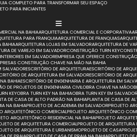
 GUIA COMPLETO PARA TRANSFORMAR SEU ESPAÇO
LETO PARA INICIANTES
MERCIAL NA BAHIA
ARQUITETURA COMERCIAL E CORPORATIVA
RQUITETURA PARA FRANQUIA
ARQUITETURA DE FRANQUIAS
ARQUI
A BAHIA
ARQUITETURA LOJAS EM SALVADOR
ARQUITETURA DE VA
ETURA DE VAREJO EM SALVADOR
CONSTRUÇÃO TURN KEY
CONST
INTERIORES EM SALVADOR
EMPRESA QUE OFERECE CONSTRUÇÃO
MPRESAS CONSTRUÇÃO CHAVE NA MÃO NA BAHIA
M SALVADOR
ESCRITÓRIO DE ARQUITETURA
ESCRITÓRIO DE ARQU
SCRITÓRIO DE ARQUITETURA EM SALVADOR
ESCRITÓRIO DE ARQU
 NA BAHIA
ESCRITÓRIO DE ENGENHARIA E ARQUITETURA EM SAL
TÃO DE PROJETOS DE ENGENHARIA CIVIL
OBRA CHAVE NA MÃO
O
TURN KEY
OBRA TURN KEY NA BAHIA
OBRA TURN KEY EM SALVADO
ANTA DE CASA DE ALTO PADRÃO NA BAHIA
PLANTA DE CASA DE 
IA NA BAHIA
PROJETO DE ACADEMIA EM SALVADOR
PROJETO A
TO ARQUITETÔNICO COMERCIAL
PROJETO ARQUITETÔNICO COM
JETO ARQUITETÔNICO RESIDENCIAL NA BAHIA
PROJETO ARQUITE
ROJETO DE ARQUITETURA COMERCIAL
PROJETO DE ARQUITETURA
ROJETO DE ARQUITETURA E URBANISMO
PROJETO DE CASA
PROJ
SA DE PRAIA
PROJETO DE CASA DE PRAIA NA BAHIA
PROJETO DE