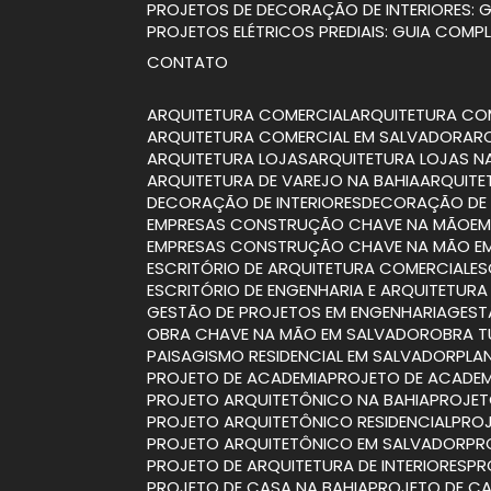
PROJETOS DE DECORAÇÃO DE INTERIORES:
PROJETOS ELÉTRICOS PREDIAIS: GUIA COMP
CONTATO
ARQUITETURA COMERCIAL
ARQUITETURA CO
ARQUITETURA COMERCIAL EM SALVADOR
A
ARQUITETURA LOJAS
ARQUITETURA LOJAS N
ARQUITETURA DE VAREJO NA BAHIA
ARQUIT
DECORAÇÃO DE INTERIORES
DECORAÇÃO DE 
EMPRESAS CONSTRUÇÃO CHAVE NA MÃO
E
EMPRESAS CONSTRUÇÃO CHAVE NA MÃO E
ESCRITÓRIO DE ARQUITETURA COMERCIAL
E
ESCRITÓRIO DE ENGENHARIA E ARQUITETURA
GESTÃO DE PROJETOS EM ENGENHARIA
GES
OBRA CHAVE NA MÃO EM SALVADOR
OBRA 
PAISAGISMO RESIDENCIAL EM SALVADOR
PL
PROJETO DE ACADEMIA
PROJETO DE ACADEM
PROJETO ARQUITETÔNICO NA BAHIA
PROJE
PROJETO ARQUITETÔNICO RESIDENCIAL
PRO
PROJETO ARQUITETÔNICO EM SALVADOR
P
PROJETO DE ARQUITETURA DE INTERIORES
P
PROJETO DE CASA NA BAHIA
PROJETO DE CA