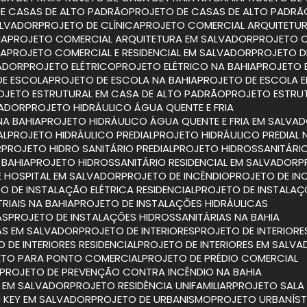
DE CASAS DE ALTO PADRÃO
PROJETO DE CASAS DE ALTO PADRÃ
ALVADOR
PROJETO DE CLÍNICA
PROJETO COMERCIAL ARQUITETU
IA
PROJETO COMERCIAL ARQUITETURA EM SALVADOR
PROJETO 
IA
PROJETO COMERCIAL E RESIDENCIAL EM SALVADOR
PROJETO D
VADOR
PROJETO ELÉTRICO
PROJETO ELÉTRICO NA BAHIA
PROJETO 
DE ESCOLA
PROJETO DE ESCOLA NA BAHIA
PROJETO DE ESCOLA 
ROJETO ESTRUTURAL EM CASA DE ALTO PADRÃO
PROJETO ESTRU
VADOR
PROJETO HIDRÁULICO ÁGUA QUENTE E FRIA
NA BAHIA
PROJETO HIDRÁULICO ÁGUA QUENTE E FRIA EM SALVA
AL
PROJETO HIDRÁULICO PREDIAL
PROJETO HIDRÁULICO PREDIAL 
R
PROJETO HIDRO SANITÁRIO PREDIAL
PROJETO HIDROSSANITÁRIO
 BAHIA
PROJETO HIDROSSANITÁRIO RESIDENCIAL EM SALVADOR
E HOSPITAL EM SALVADOR
PROJETO DE INCÊNDIO
PROJETO DE IN
TO DE INSTALAÇÃO ELÉTRICA RESIDENCIAL
PROJETO DE INSTALAÇ
RIAIS NA BAHIA
PROJETO DE INSTALAÇÕES HIDRÁULICAS
AS
PROJETO DE INSTALAÇÕES HIDROSSANITÁRIAS NA BAHIA
IAS EM SALVADOR
PROJETO DE INTERIORES
PROJETO DE INTERIORE
O DE INTERIORES RESIDENCIAL
PROJETO DE INTERIORES EM SALV
ETO PARA PONTO COMERCIAL
PROJETO DE PRÉDIO COMERCIAL
PROJETO DE PREVENÇÃO CONTRA INCÊNDIO NA BAHIA
O EM SALVADOR
PROJETO RESIDÊNCIA UNIFAMILIAR
PROJETO SAL
N KEY EM SALVADOR
PROJETO DE URBANISMO
PROJETO URBANÍS