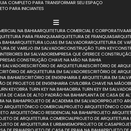
 GUIA COMPLETO PARA TRANSFORMAR SEU ESPAÇO
LETO PARA INICIANTES
MERCIAL NA BAHIA
ARQUITETURA COMERCIAL E CORPORATIVA
RQUITETURA PARA FRANQUIA
ARQUITETURA DE FRANQUIAS
ARQUI
A BAHIA
ARQUITETURA LOJAS EM SALVADOR
ARQUITETURA DE VA
ETURA DE VAREJO EM SALVADOR
CONSTRUÇÃO TURN KEY
CONST
INTERIORES EM SALVADOR
EMPRESA QUE OFERECE CONSTRUÇÃO
MPRESAS CONSTRUÇÃO CHAVE NA MÃO NA BAHIA
M SALVADOR
ESCRITÓRIO DE ARQUITETURA
ESCRITÓRIO DE ARQU
SCRITÓRIO DE ARQUITETURA EM SALVADOR
ESCRITÓRIO DE ARQU
 NA BAHIA
ESCRITÓRIO DE ENGENHARIA E ARQUITETURA EM SAL
TÃO DE PROJETOS DE ENGENHARIA CIVIL
OBRA CHAVE NA MÃO
O
TURN KEY
OBRA TURN KEY NA BAHIA
OBRA TURN KEY EM SALVADO
ANTA DE CASA DE ALTO PADRÃO NA BAHIA
PLANTA DE CASA DE 
IA NA BAHIA
PROJETO DE ACADEMIA EM SALVADOR
PROJETO A
TO ARQUITETÔNICO COMERCIAL
PROJETO ARQUITETÔNICO COM
JETO ARQUITETÔNICO RESIDENCIAL NA BAHIA
PROJETO ARQUITE
ROJETO DE ARQUITETURA COMERCIAL
PROJETO DE ARQUITETURA
ROJETO DE ARQUITETURA E URBANISMO
PROJETO DE CASA
PROJ
SA DE PRAIA
PROJETO DE CASA DE PRAIA NA BAHIA
PROJETO DE