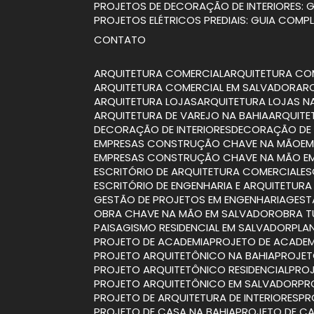
PROJETOS DE DECORAÇÃO DE INTERIORES:
PROJETOS ELÉTRICOS PREDIAIS: GUIA COMP
CONTATO
ARQUITETURA COMERCIAL
ARQUITETURA CO
ARQUITETURA COMERCIAL EM SALVADOR
A
ARQUITETURA LOJAS
ARQUITETURA LOJAS N
ARQUITETURA DE VAREJO NA BAHIA
ARQUIT
DECORAÇÃO DE INTERIORES
DECORAÇÃO DE 
EMPRESAS CONSTRUÇÃO CHAVE NA MÃO
E
EMPRESAS CONSTRUÇÃO CHAVE NA MÃO E
ESCRITÓRIO DE ARQUITETURA COMERCIAL
E
ESCRITÓRIO DE ENGENHARIA E ARQUITETURA
GESTÃO DE PROJETOS EM ENGENHARIA
GES
OBRA CHAVE NA MÃO EM SALVADOR
OBRA 
PAISAGISMO RESIDENCIAL EM SALVADOR
PL
PROJETO DE ACADEMIA
PROJETO DE ACADEM
PROJETO ARQUITETÔNICO NA BAHIA
PROJE
PROJETO ARQUITETÔNICO RESIDENCIAL
PRO
PROJETO ARQUITETÔNICO EM SALVADOR
P
PROJETO DE ARQUITETURA DE INTERIORES
P
PROJETO DE CASA NA BAHIA
PROJETO DE CA