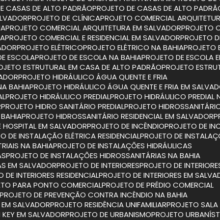
DE CASAS DE ALTO PADRÃO
PROJETO DE CASAS DE ALTO PADRÃ
ALVADOR
PROJETO DE CLÍNICA
PROJETO COMERCIAL ARQUITETU
IA
PROJETO COMERCIAL ARQUITETURA EM SALVADOR
PROJETO 
IA
PROJETO COMERCIAL E RESIDENCIAL EM SALVADOR
PROJETO D
VADOR
PROJETO ELÉTRICO
PROJETO ELÉTRICO NA BAHIA
PROJETO 
DE ESCOLA
PROJETO DE ESCOLA NA BAHIA
PROJETO DE ESCOLA 
ROJETO ESTRUTURAL EM CASA DE ALTO PADRÃO
PROJETO ESTRU
VADOR
PROJETO HIDRÁULICO ÁGUA QUENTE E FRIA
NA BAHIA
PROJETO HIDRÁULICO ÁGUA QUENTE E FRIA EM SALVA
AL
PROJETO HIDRÁULICO PREDIAL
PROJETO HIDRÁULICO PREDIAL 
R
PROJETO HIDRO SANITÁRIO PREDIAL
PROJETO HIDROSSANITÁRIO
 BAHIA
PROJETO HIDROSSANITÁRIO RESIDENCIAL EM SALVADOR
E HOSPITAL EM SALVADOR
PROJETO DE INCÊNDIO
PROJETO DE IN
TO DE INSTALAÇÃO ELÉTRICA RESIDENCIAL
PROJETO DE INSTALAÇ
RIAIS NA BAHIA
PROJETO DE INSTALAÇÕES HIDRÁULICAS
AS
PROJETO DE INSTALAÇÕES HIDROSSANITÁRIAS NA BAHIA
IAS EM SALVADOR
PROJETO DE INTERIORES
PROJETO DE INTERIORE
O DE INTERIORES RESIDENCIAL
PROJETO DE INTERIORES EM SALV
ETO PARA PONTO COMERCIAL
PROJETO DE PRÉDIO COMERCIAL
PROJETO DE PREVENÇÃO CONTRA INCÊNDIO NA BAHIA
O EM SALVADOR
PROJETO RESIDÊNCIA UNIFAMILIAR
PROJETO SAL
N KEY EM SALVADOR
PROJETO DE URBANISMO
PROJETO URBANÍS