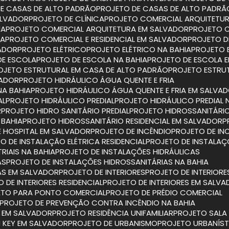
DE CASAS DE ALTO PADRÃO
PROJETO DE CASAS DE ALTO PADRÃ
ALVADOR
PROJETO DE CLÍNICA
PROJETO COMERCIAL ARQUITETU
IA
PROJETO COMERCIAL ARQUITETURA EM SALVADOR
PROJETO 
IA
PROJETO COMERCIAL E RESIDENCIAL EM SALVADOR
PROJETO D
VADOR
PROJETO ELÉTRICO
PROJETO ELÉTRICO NA BAHIA
PROJETO 
DE ESCOLA
PROJETO DE ESCOLA NA BAHIA
PROJETO DE ESCOLA 
ROJETO ESTRUTURAL EM CASA DE ALTO PADRÃO
PROJETO ESTRU
VADOR
PROJETO HIDRÁULICO ÁGUA QUENTE E FRIA
NA BAHIA
PROJETO HIDRÁULICO ÁGUA QUENTE E FRIA EM SALVA
AL
PROJETO HIDRÁULICO PREDIAL
PROJETO HIDRÁULICO PREDIAL 
R
PROJETO HIDRO SANITÁRIO PREDIAL
PROJETO HIDROSSANITÁRIO
 BAHIA
PROJETO HIDROSSANITÁRIO RESIDENCIAL EM SALVADOR
E HOSPITAL EM SALVADOR
PROJETO DE INCÊNDIO
PROJETO DE IN
TO DE INSTALAÇÃO ELÉTRICA RESIDENCIAL
PROJETO DE INSTALAÇ
RIAIS NA BAHIA
PROJETO DE INSTALAÇÕES HIDRÁULICAS
AS
PROJETO DE INSTALAÇÕES HIDROSSANITÁRIAS NA BAHIA
IAS EM SALVADOR
PROJETO DE INTERIORES
PROJETO DE INTERIORE
O DE INTERIORES RESIDENCIAL
PROJETO DE INTERIORES EM SALV
ETO PARA PONTO COMERCIAL
PROJETO DE PRÉDIO COMERCIAL
PROJETO DE PREVENÇÃO CONTRA INCÊNDIO NA BAHIA
O EM SALVADOR
PROJETO RESIDÊNCIA UNIFAMILIAR
PROJETO SAL
N KEY EM SALVADOR
PROJETO DE URBANISMO
PROJETO URBANÍS