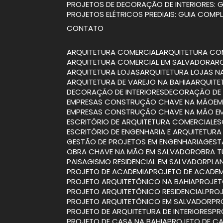
PROJETOS DE DECORAÇÃO DE INTERIORES:
PROJETOS ELÉTRICOS PREDIAIS: GUIA COMP
CONTATO
ARQUITETURA COMERCIAL
ARQUITETURA CO
ARQUITETURA COMERCIAL EM SALVADOR
A
ARQUITETURA LOJAS
ARQUITETURA LOJAS N
ARQUITETURA DE VAREJO NA BAHIA
ARQUIT
DECORAÇÃO DE INTERIORES
DECORAÇÃO DE 
EMPRESAS CONSTRUÇÃO CHAVE NA MÃO
E
EMPRESAS CONSTRUÇÃO CHAVE NA MÃO E
ESCRITÓRIO DE ARQUITETURA COMERCIAL
E
ESCRITÓRIO DE ENGENHARIA E ARQUITETURA
GESTÃO DE PROJETOS EM ENGENHARIA
GES
OBRA CHAVE NA MÃO EM SALVADOR
OBRA 
PAISAGISMO RESIDENCIAL EM SALVADOR
PL
PROJETO DE ACADEMIA
PROJETO DE ACADEM
PROJETO ARQUITETÔNICO NA BAHIA
PROJE
PROJETO ARQUITETÔNICO RESIDENCIAL
PRO
PROJETO ARQUITETÔNICO EM SALVADOR
P
PROJETO DE ARQUITETURA DE INTERIORES
P
PROJETO DE CASA NA BAHIA
PROJETO DE CA