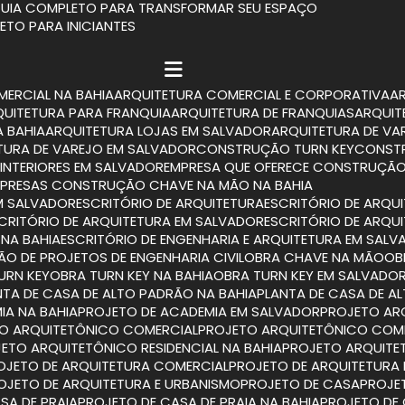
 GUIA COMPLETO PARA TRANSFORMAR SEU ESPAÇO
LETO PARA INICIANTES
MERCIAL NA BAHIA
ARQUITETURA COMERCIAL E CORPORATIVA
RQUITETURA PARA FRANQUIA
ARQUITETURA DE FRANQUIAS
ARQUI
A BAHIA
ARQUITETURA LOJAS EM SALVADOR
ARQUITETURA DE VA
ETURA DE VAREJO EM SALVADOR
CONSTRUÇÃO TURN KEY
CONST
INTERIORES EM SALVADOR
EMPRESA QUE OFERECE CONSTRUÇÃO
MPRESAS CONSTRUÇÃO CHAVE NA MÃO NA BAHIA
M SALVADOR
ESCRITÓRIO DE ARQUITETURA
ESCRITÓRIO DE ARQU
SCRITÓRIO DE ARQUITETURA EM SALVADOR
ESCRITÓRIO DE ARQU
 NA BAHIA
ESCRITÓRIO DE ENGENHARIA E ARQUITETURA EM SAL
TÃO DE PROJETOS DE ENGENHARIA CIVIL
OBRA CHAVE NA MÃO
O
TURN KEY
OBRA TURN KEY NA BAHIA
OBRA TURN KEY EM SALVADO
ANTA DE CASA DE ALTO PADRÃO NA BAHIA
PLANTA DE CASA DE 
IA NA BAHIA
PROJETO DE ACADEMIA EM SALVADOR
PROJETO A
TO ARQUITETÔNICO COMERCIAL
PROJETO ARQUITETÔNICO COM
JETO ARQUITETÔNICO RESIDENCIAL NA BAHIA
PROJETO ARQUITE
ROJETO DE ARQUITETURA COMERCIAL
PROJETO DE ARQUITETURA
ROJETO DE ARQUITETURA E URBANISMO
PROJETO DE CASA
PROJ
SA DE PRAIA
PROJETO DE CASA DE PRAIA NA BAHIA
PROJETO DE