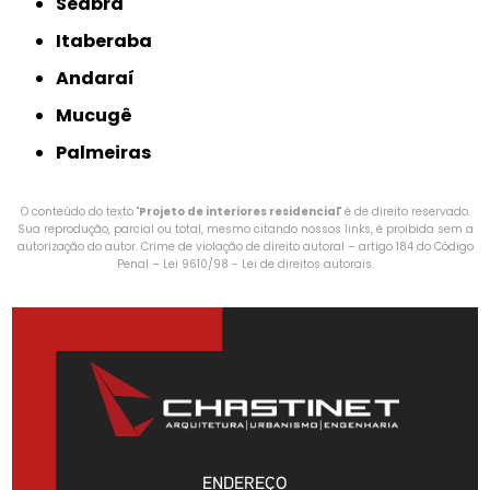
Seabra
Itaberaba
Andaraí
Mucugê
Palmeiras
O conteúdo do texto "
Projeto de interiores residencial
" é de direito reservado.
Sua reprodução, parcial ou total, mesmo citando nossos links, é proibida sem a
autorização do autor. Crime de violação de direito autoral – artigo 184 do Código
Penal –
Lei 9610/98 - Lei de direitos autorais
.
ENDEREÇO