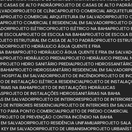
DE CASAS DE ALTO PADRÃO
PROJETO DE CASAS DE ALTO PADRÃ
ALVADOR
PROJETO DE CLÍNICA
PROJETO COMERCIAL ARQUITETU
IA
PROJETO COMERCIAL ARQUITETURA EM SALVADOR
PROJETO 
IA
PROJETO COMERCIAL E RESIDENCIAL EM SALVADOR
PROJETO D
VADOR
PROJETO ELÉTRICO
PROJETO ELÉTRICO NA BAHIA
PROJETO 
DE ESCOLA
PROJETO DE ESCOLA NA BAHIA
PROJETO DE ESCOLA 
ROJETO ESTRUTURAL EM CASA DE ALTO PADRÃO
PROJETO ESTRU
VADOR
PROJETO HIDRÁULICO ÁGUA QUENTE E FRIA
NA BAHIA
PROJETO HIDRÁULICO ÁGUA QUENTE E FRIA EM SALVA
AL
PROJETO HIDRÁULICO PREDIAL
PROJETO HIDRÁULICO PREDIAL 
R
PROJETO HIDRO SANITÁRIO PREDIAL
PROJETO HIDROSSANITÁRIO
 BAHIA
PROJETO HIDROSSANITÁRIO RESIDENCIAL EM SALVADOR
E HOSPITAL EM SALVADOR
PROJETO DE INCÊNDIO
PROJETO DE IN
TO DE INSTALAÇÃO ELÉTRICA RESIDENCIAL
PROJETO DE INSTALAÇ
RIAIS NA BAHIA
PROJETO DE INSTALAÇÕES HIDRÁULICAS
AS
PROJETO DE INSTALAÇÕES HIDROSSANITÁRIAS NA BAHIA
IAS EM SALVADOR
PROJETO DE INTERIORES
PROJETO DE INTERIORE
O DE INTERIORES RESIDENCIAL
PROJETO DE INTERIORES EM SALV
ETO PARA PONTO COMERCIAL
PROJETO DE PRÉDIO COMERCIAL
PROJETO DE PREVENÇÃO CONTRA INCÊNDIO NA BAHIA
O EM SALVADOR
PROJETO RESIDÊNCIA UNIFAMILIAR
PROJETO SAL
N KEY EM SALVADOR
PROJETO DE URBANISMO
PROJETO URBANÍS