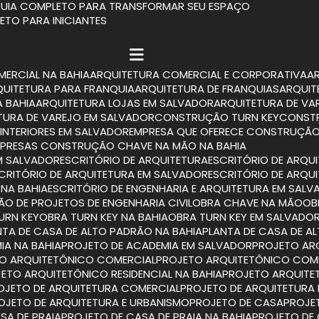
 GUIA COMPLETO PARA TRANSFORMAR SEU ESPAÇO
LETO PARA INICIANTES
MERCIAL NA BAHIA
ARQUITETURA COMERCIAL E CORPORATIVA
RQUITETURA PARA FRANQUIA
ARQUITETURA DE FRANQUIAS
ARQUI
A BAHIA
ARQUITETURA LOJAS EM SALVADOR
ARQUITETURA DE VA
ETURA DE VAREJO EM SALVADOR
CONSTRUÇÃO TURN KEY
CONST
INTERIORES EM SALVADOR
EMPRESA QUE OFERECE CONSTRUÇÃO
MPRESAS CONSTRUÇÃO CHAVE NA MÃO NA BAHIA
M SALVADOR
ESCRITÓRIO DE ARQUITETURA
ESCRITÓRIO DE ARQU
SCRITÓRIO DE ARQUITETURA EM SALVADOR
ESCRITÓRIO DE ARQU
 NA BAHIA
ESCRITÓRIO DE ENGENHARIA E ARQUITETURA EM SAL
TÃO DE PROJETOS DE ENGENHARIA CIVIL
OBRA CHAVE NA MÃO
O
TURN KEY
OBRA TURN KEY NA BAHIA
OBRA TURN KEY EM SALVADO
ANTA DE CASA DE ALTO PADRÃO NA BAHIA
PLANTA DE CASA DE 
IA NA BAHIA
PROJETO DE ACADEMIA EM SALVADOR
PROJETO A
TO ARQUITETÔNICO COMERCIAL
PROJETO ARQUITETÔNICO COM
JETO ARQUITETÔNICO RESIDENCIAL NA BAHIA
PROJETO ARQUITE
ROJETO DE ARQUITETURA COMERCIAL
PROJETO DE ARQUITETURA
ROJETO DE ARQUITETURA E URBANISMO
PROJETO DE CASA
PROJ
SA DE PRAIA
PROJETO DE CASA DE PRAIA NA BAHIA
PROJETO DE