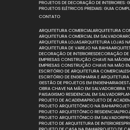
PROJETOS DE DECORAÇÃO DE INTERIORES:
PROJETOS ELÉTRICOS PREDIAIS: GUIA COMP
CONTATO
ARQUITETURA COMERCIAL
ARQUITETURA CO
ARQUITETURA COMERCIAL EM SALVADOR
A
ARQUITETURA LOJAS
ARQUITETURA LOJAS N
ARQUITETURA DE VAREJO NA BAHIA
ARQUIT
DECORAÇÃO DE INTERIORES
DECORAÇÃO DE 
EMPRESAS CONSTRUÇÃO CHAVE NA MÃO
E
EMPRESAS CONSTRUÇÃO CHAVE NA MÃO E
ESCRITÓRIO DE ARQUITETURA COMERCIAL
E
ESCRITÓRIO DE ENGENHARIA E ARQUITETURA
GESTÃO DE PROJETOS EM ENGENHARIA
GES
OBRA CHAVE NA MÃO EM SALVADOR
OBRA 
PAISAGISMO RESIDENCIAL EM SALVADOR
PL
PROJETO DE ACADEMIA
PROJETO DE ACADEM
PROJETO ARQUITETÔNICO NA BAHIA
PROJE
PROJETO ARQUITETÔNICO RESIDENCIAL
PRO
PROJETO ARQUITETÔNICO EM SALVADOR
P
PROJETO DE ARQUITETURA DE INTERIORES
P
PROJETO DE CASA NA BAHIA
PROJETO DE CA