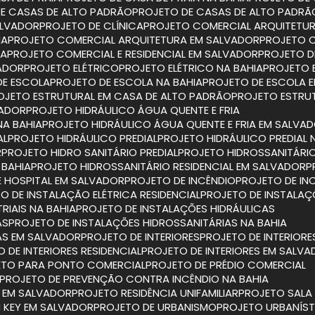
DE CASAS DE ALTO PADRÃO
PROJETO DE CASAS DE ALTO PADRÃ
ALVADOR
PROJETO DE CLÍNICA
PROJETO COMERCIAL ARQUITETU
IA
PROJETO COMERCIAL ARQUITETURA EM SALVADOR
PROJETO 
IA
PROJETO COMERCIAL E RESIDENCIAL EM SALVADOR
PROJETO D
VADOR
PROJETO ELÉTRICO
PROJETO ELÉTRICO NA BAHIA
PROJETO 
DE ESCOLA
PROJETO DE ESCOLA NA BAHIA
PROJETO DE ESCOLA 
ROJETO ESTRUTURAL EM CASA DE ALTO PADRÃO
PROJETO ESTRU
VADOR
PROJETO HIDRÁULICO ÁGUA QUENTE E FRIA
NA BAHIA
PROJETO HIDRÁULICO ÁGUA QUENTE E FRIA EM SALVA
AL
PROJETO HIDRÁULICO PREDIAL
PROJETO HIDRÁULICO PREDIAL 
R
PROJETO HIDRO SANITÁRIO PREDIAL
PROJETO HIDROSSANITÁRIO
 BAHIA
PROJETO HIDROSSANITÁRIO RESIDENCIAL EM SALVADOR
E HOSPITAL EM SALVADOR
PROJETO DE INCÊNDIO
PROJETO DE IN
TO DE INSTALAÇÃO ELÉTRICA RESIDENCIAL
PROJETO DE INSTALAÇ
RIAIS NA BAHIA
PROJETO DE INSTALAÇÕES HIDRÁULICAS
AS
PROJETO DE INSTALAÇÕES HIDROSSANITÁRIAS NA BAHIA
IAS EM SALVADOR
PROJETO DE INTERIORES
PROJETO DE INTERIORE
O DE INTERIORES RESIDENCIAL
PROJETO DE INTERIORES EM SALV
ETO PARA PONTO COMERCIAL
PROJETO DE PRÉDIO COMERCIAL
PROJETO DE PREVENÇÃO CONTRA INCÊNDIO NA BAHIA
O EM SALVADOR
PROJETO RESIDÊNCIA UNIFAMILIAR
PROJETO SAL
N KEY EM SALVADOR
PROJETO DE URBANISMO
PROJETO URBANÍS