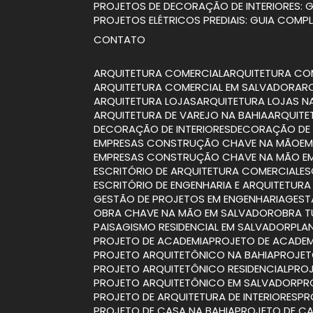
PROJETOS DE DECORAÇÃO DE INTERIORES:
PROJETOS ELÉTRICOS PREDIAIS: GUIA COMP
CONTATO
ARQUITETURA COMERCIAL
ARQUITETURA CO
ARQUITETURA COMERCIAL EM SALVADOR
A
ARQUITETURA LOJAS
ARQUITETURA LOJAS N
ARQUITETURA DE VAREJO NA BAHIA
ARQUIT
DECORAÇÃO DE INTERIORES
DECORAÇÃO DE 
EMPRESAS CONSTRUÇÃO CHAVE NA MÃO
E
EMPRESAS CONSTRUÇÃO CHAVE NA MÃO E
ESCRITÓRIO DE ARQUITETURA COMERCIAL
E
ESCRITÓRIO DE ENGENHARIA E ARQUITETURA
GESTÃO DE PROJETOS EM ENGENHARIA
GES
OBRA CHAVE NA MÃO EM SALVADOR
OBRA 
PAISAGISMO RESIDENCIAL EM SALVADOR
PL
PROJETO DE ACADEMIA
PROJETO DE ACADEM
PROJETO ARQUITETÔNICO NA BAHIA
PROJE
PROJETO ARQUITETÔNICO RESIDENCIAL
PRO
PROJETO ARQUITETÔNICO EM SALVADOR
P
PROJETO DE ARQUITETURA DE INTERIORES
P
PROJETO DE CASA NA BAHIA
PROJETO DE CA