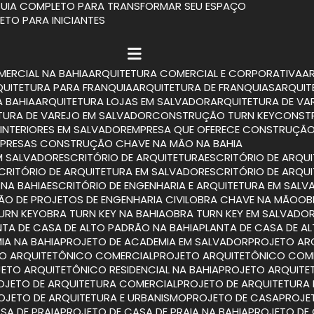
 GUIA COMPLETO PARA TRANSFORMAR SEU ESPAÇO
LETO PARA INICIANTES
MERCIAL NA BAHIA
ARQUITETURA COMERCIAL E CORPORATIVA
RQUITETURA PARA FRANQUIA
ARQUITETURA DE FRANQUIAS
ARQUI
A BAHIA
ARQUITETURA LOJAS EM SALVADOR
ARQUITETURA DE VA
ETURA DE VAREJO EM SALVADOR
CONSTRUÇÃO TURN KEY
CONST
INTERIORES EM SALVADOR
EMPRESA QUE OFERECE CONSTRUÇÃO
MPRESAS CONSTRUÇÃO CHAVE NA MÃO NA BAHIA
M SALVADOR
ESCRITÓRIO DE ARQUITETURA
ESCRITÓRIO DE ARQU
SCRITÓRIO DE ARQUITETURA EM SALVADOR
ESCRITÓRIO DE ARQU
 NA BAHIA
ESCRITÓRIO DE ENGENHARIA E ARQUITETURA EM SAL
TÃO DE PROJETOS DE ENGENHARIA CIVIL
OBRA CHAVE NA MÃO
O
TURN KEY
OBRA TURN KEY NA BAHIA
OBRA TURN KEY EM SALVADO
ANTA DE CASA DE ALTO PADRÃO NA BAHIA
PLANTA DE CASA DE 
IA NA BAHIA
PROJETO DE ACADEMIA EM SALVADOR
PROJETO A
TO ARQUITETÔNICO COMERCIAL
PROJETO ARQUITETÔNICO COM
JETO ARQUITETÔNICO RESIDENCIAL NA BAHIA
PROJETO ARQUITE
ROJETO DE ARQUITETURA COMERCIAL
PROJETO DE ARQUITETURA
ROJETO DE ARQUITETURA E URBANISMO
PROJETO DE CASA
PROJ
SA DE PRAIA
PROJETO DE CASA DE PRAIA NA BAHIA
PROJETO DE