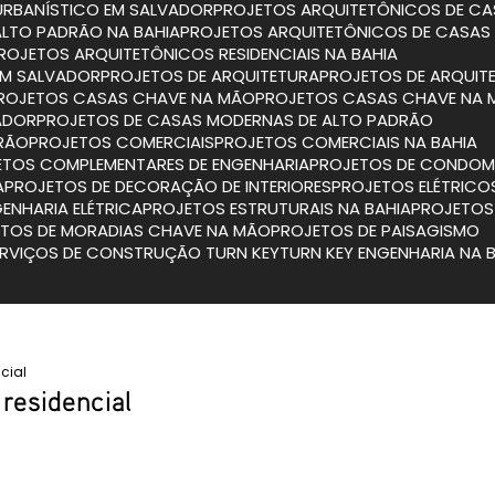
URBANÍSTICO EM SALVADOR
PROJETOS ARQUITETÔNICOS DE CA
ALTO PADRÃO NA BAHIA
PROJETOS ARQUITETÔNICOS DE CASAS
PROJETOS ARQUITETÔNICOS RESIDENCIAIS NA BAHIA
 EM SALVADOR
PROJETOS DE ARQUITETURA
PROJETOS DE ARQUIT
PROJETOS CASAS CHAVE NA MÃO
PROJETOS CASAS CHAVE NA 
ADOR
PROJETOS DE CASAS MODERNAS DE ALTO PADRÃO
DRÃO
PROJETOS COMERCIAIS
PROJETOS COMERCIAIS NA BAHIA
JETOS COMPLEMENTARES DE ENGENHARIA
PROJETOS DE CONDOMÍ
A
PROJETOS DE DECORAÇÃO DE INTERIORES
PROJETOS ELÉTRICO
GENHARIA ELÉTRICA
PROJETOS ESTRUTURAIS NA BAHIA
PROJETO
ETOS DE MORADIAS CHAVE NA MÃO
PROJETOS DE PAISAGISMO
SERVIÇOS DE CONSTRUÇÃO TURN KEY
TURN KEY ENGENHARIA NA 
ncial
 residencial