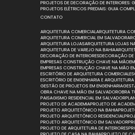
PROJETOS DE DECORAÇÃO DE INTERIORES:
PROJETOS ELÉTRICOS PREDIAIS: GUIA COMP
CONTATO
ARQUITETURA COMERCIAL
ARQUITETURA CO
ARQUITETURA COMERCIAL EM SALVADOR
A
ARQUITETURA LOJAS
ARQUITETURA LOJAS N
ARQUITETURA DE VAREJO NA BAHIA
ARQUIT
DECORAÇÃO DE INTERIORES
DECORAÇÃO DE 
EMPRESAS CONSTRUÇÃO CHAVE NA MÃO
E
EMPRESAS CONSTRUÇÃO CHAVE NA MÃO E
ESCRITÓRIO DE ARQUITETURA COMERCIAL
E
ESCRITÓRIO DE ENGENHARIA E ARQUITETURA
GESTÃO DE PROJETOS EM ENGENHARIA
GES
OBRA CHAVE NA MÃO EM SALVADOR
OBRA 
PAISAGISMO RESIDENCIAL EM SALVADOR
PL
PROJETO DE ACADEMIA
PROJETO DE ACADEM
PROJETO ARQUITETÔNICO NA BAHIA
PROJE
PROJETO ARQUITETÔNICO RESIDENCIAL
PRO
PROJETO ARQUITETÔNICO EM SALVADOR
P
PROJETO DE ARQUITETURA DE INTERIORES
P
PROJETO DE CASA NA BAHIA
PROJETO DE CA