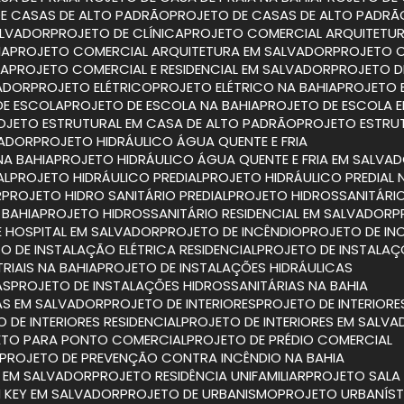
DE CASAS DE ALTO PADRÃO
PROJETO DE CASAS DE ALTO PADRÃ
ALVADOR
PROJETO DE CLÍNICA
PROJETO COMERCIAL ARQUITETU
IA
PROJETO COMERCIAL ARQUITETURA EM SALVADOR
PROJETO 
IA
PROJETO COMERCIAL E RESIDENCIAL EM SALVADOR
PROJETO D
VADOR
PROJETO ELÉTRICO
PROJETO ELÉTRICO NA BAHIA
PROJETO 
DE ESCOLA
PROJETO DE ESCOLA NA BAHIA
PROJETO DE ESCOLA 
ROJETO ESTRUTURAL EM CASA DE ALTO PADRÃO
PROJETO ESTRU
VADOR
PROJETO HIDRÁULICO ÁGUA QUENTE E FRIA
NA BAHIA
PROJETO HIDRÁULICO ÁGUA QUENTE E FRIA EM SALVA
AL
PROJETO HIDRÁULICO PREDIAL
PROJETO HIDRÁULICO PREDIAL 
R
PROJETO HIDRO SANITÁRIO PREDIAL
PROJETO HIDROSSANITÁRIO
 BAHIA
PROJETO HIDROSSANITÁRIO RESIDENCIAL EM SALVADOR
E HOSPITAL EM SALVADOR
PROJETO DE INCÊNDIO
PROJETO DE IN
TO DE INSTALAÇÃO ELÉTRICA RESIDENCIAL
PROJETO DE INSTALAÇ
RIAIS NA BAHIA
PROJETO DE INSTALAÇÕES HIDRÁULICAS
AS
PROJETO DE INSTALAÇÕES HIDROSSANITÁRIAS NA BAHIA
IAS EM SALVADOR
PROJETO DE INTERIORES
PROJETO DE INTERIORE
O DE INTERIORES RESIDENCIAL
PROJETO DE INTERIORES EM SALV
ETO PARA PONTO COMERCIAL
PROJETO DE PRÉDIO COMERCIAL
PROJETO DE PREVENÇÃO CONTRA INCÊNDIO NA BAHIA
O EM SALVADOR
PROJETO RESIDÊNCIA UNIFAMILIAR
PROJETO SAL
N KEY EM SALVADOR
PROJETO DE URBANISMO
PROJETO URBANÍS