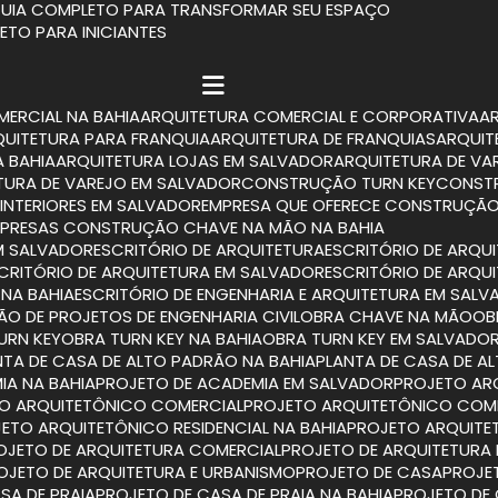
 GUIA COMPLETO PARA TRANSFORMAR SEU ESPAÇO
LETO PARA INICIANTES
MERCIAL NA BAHIA
ARQUITETURA COMERCIAL E CORPORATIVA
RQUITETURA PARA FRANQUIA
ARQUITETURA DE FRANQUIAS
ARQUI
A BAHIA
ARQUITETURA LOJAS EM SALVADOR
ARQUITETURA DE VA
ETURA DE VAREJO EM SALVADOR
CONSTRUÇÃO TURN KEY
CONST
INTERIORES EM SALVADOR
EMPRESA QUE OFERECE CONSTRUÇÃO
MPRESAS CONSTRUÇÃO CHAVE NA MÃO NA BAHIA
M SALVADOR
ESCRITÓRIO DE ARQUITETURA
ESCRITÓRIO DE ARQU
SCRITÓRIO DE ARQUITETURA EM SALVADOR
ESCRITÓRIO DE ARQU
 NA BAHIA
ESCRITÓRIO DE ENGENHARIA E ARQUITETURA EM SAL
TÃO DE PROJETOS DE ENGENHARIA CIVIL
OBRA CHAVE NA MÃO
O
TURN KEY
OBRA TURN KEY NA BAHIA
OBRA TURN KEY EM SALVADO
ANTA DE CASA DE ALTO PADRÃO NA BAHIA
PLANTA DE CASA DE 
IA NA BAHIA
PROJETO DE ACADEMIA EM SALVADOR
PROJETO A
TO ARQUITETÔNICO COMERCIAL
PROJETO ARQUITETÔNICO COM
JETO ARQUITETÔNICO RESIDENCIAL NA BAHIA
PROJETO ARQUITE
ROJETO DE ARQUITETURA COMERCIAL
PROJETO DE ARQUITETURA
ROJETO DE ARQUITETURA E URBANISMO
PROJETO DE CASA
PROJ
SA DE PRAIA
PROJETO DE CASA DE PRAIA NA BAHIA
PROJETO DE