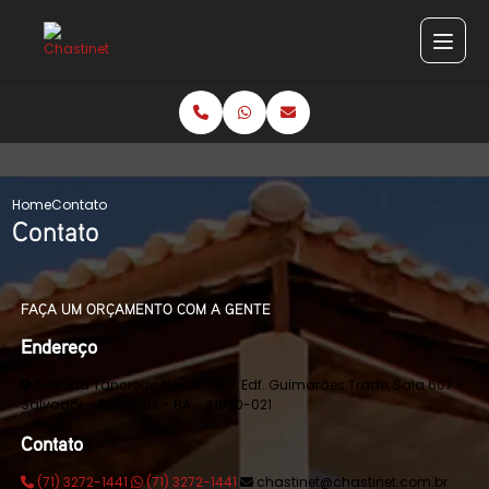
Home
Contato
Contato
FAÇA UM ORÇAMENTO COM A GENTE
Endereço
Avenida Tancredo Neves, 1.189, Edf. Guimarães Trade, Sala 607 -
Salvador - Salvador - BA - 41820-021
Contato
(71) 3272-1441
(71) 3272-1441
chastinet@chastinet.com.br