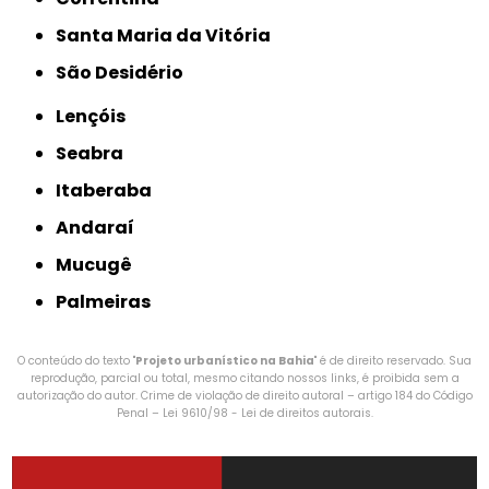
Santa Maria da Vitória
São Desidério
Lençóis
Seabra
Itaberaba
Andaraí
Mucugê
Palmeiras
O conteúdo do texto "
Projeto urbanístico na Bahia
" é de direito reservado. Sua
reprodução, parcial ou total, mesmo citando nossos links, é proibida sem a
autorização do autor. Crime de violação de direito autoral – artigo 184 do Código
Penal –
Lei 9610/98 - Lei de direitos autorais
.