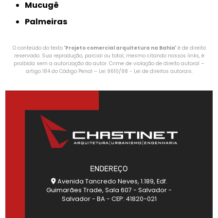
Mucugê
Palmeiras
O conteúdo do texto "
Projeto comercial arquitetura na Bahia
" é de direito
reservado. Sua reprodução, parcial ou total, mesmo citando nossos links, é
proibida sem a autorização do autor. Crime de violação de direito autoral –
artigo 184 do Código Penal –
Lei 9610/98 - Lei de direitos autorais
.
ENDEREÇO
Avenida Tancredo Neves, 1.189, Edf.
Guimarães Trade, Sala 607 - Salvador -
Salvador - BA - CEP: 41820-021