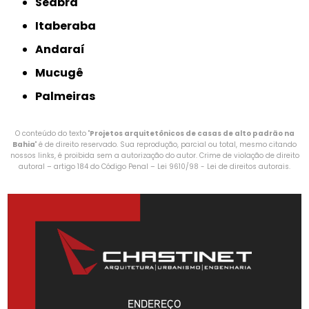
Seabra
Itaberaba
Andaraí
Mucugê
Palmeiras
O conteúdo do texto "
Projetos arquitetônicos de casas de alto padrão na
Bahia
" é de direito reservado. Sua reprodução, parcial ou total, mesmo citando
nossos links, é proibida sem a autorização do autor. Crime de violação de direito
autoral – artigo 184 do Código Penal –
Lei 9610/98 - Lei de direitos autorais
.
ENDEREÇO