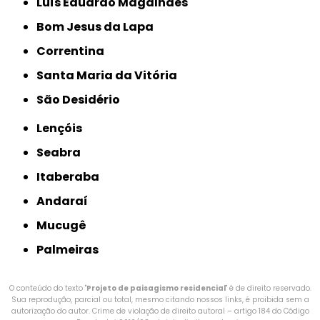
Luís Eduardo Magalhães
Bom Jesus da Lapa
Correntina
Santa Maria da Vitória
São Desidério
Lençóis
Seabra
Itaberaba
Andaraí
Mucugê
Palmeiras
O conteúdo do texto "
Projeto de paisagismo residencial
" é de direito reservado.
Sua reprodução, parcial ou total, mesmo citando nossos links, é proibida sem a
autorização do autor. Crime de violação de direito autoral – artigo 184 do Código