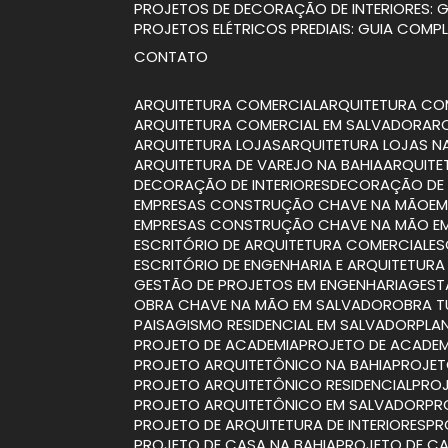
PROJETOS DE DECORAÇÃO DE INTERIORES:
PROJETOS ELÉTRICOS PREDIAIS: GUIA COMP
CONTATO
ARQUITETURA COMERCIAL
ARQUITETURA CO
ARQUITETURA COMERCIAL EM SALVADOR
A
ARQUITETURA LOJAS
ARQUITETURA LOJAS N
ARQUITETURA DE VAREJO NA BAHIA
ARQUIT
DECORAÇÃO DE INTERIORES
DECORAÇÃO DE 
EMPRESAS CONSTRUÇÃO CHAVE NA MÃO
E
EMPRESAS CONSTRUÇÃO CHAVE NA MÃO E
ESCRITÓRIO DE ARQUITETURA COMERCIAL
E
ESCRITÓRIO DE ENGENHARIA E ARQUITETURA
GESTÃO DE PROJETOS EM ENGENHARIA
GES
OBRA CHAVE NA MÃO EM SALVADOR
OBRA 
PAISAGISMO RESIDENCIAL EM SALVADOR
PL
PROJETO DE ACADEMIA
PROJETO DE ACADEM
PROJETO ARQUITETÔNICO NA BAHIA
PROJE
PROJETO ARQUITETÔNICO RESIDENCIAL
PRO
PROJETO ARQUITETÔNICO EM SALVADOR
P
PROJETO DE ARQUITETURA DE INTERIORES
P
PROJETO DE CASA NA BAHIA
PROJETO DE CA