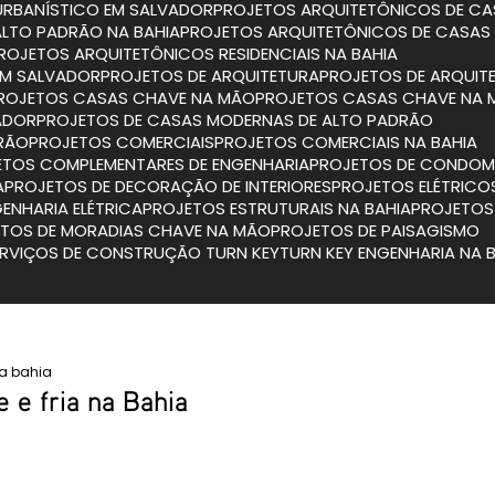
URBANÍSTICO EM SALVADOR
PROJETOS ARQUITETÔNICOS DE CA
ALTO PADRÃO NA BAHIA
PROJETOS ARQUITETÔNICOS DE CASAS
PROJETOS ARQUITETÔNICOS RESIDENCIAIS NA BAHIA
 EM SALVADOR
PROJETOS DE ARQUITETURA
PROJETOS DE ARQUIT
PROJETOS CASAS CHAVE NA MÃO
PROJETOS CASAS CHAVE NA 
ADOR
PROJETOS DE CASAS MODERNAS DE ALTO PADRÃO
DRÃO
PROJETOS COMERCIAIS
PROJETOS COMERCIAIS NA BAHIA
JETOS COMPLEMENTARES DE ENGENHARIA
PROJETOS DE CONDOMÍ
A
PROJETOS DE DECORAÇÃO DE INTERIORES
PROJETOS ELÉTRICO
GENHARIA ELÉTRICA
PROJETOS ESTRUTURAIS NA BAHIA
PROJETO
ETOS DE MORADIAS CHAVE NA MÃO
PROJETOS DE PAISAGISMO
SERVIÇOS DE CONSTRUÇÃO TURN KEY
TURN KEY ENGENHARIA NA 
ia bahia
e e fria na Bahia