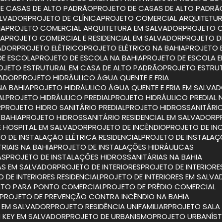
DE CASAS DE ALTO PADRÃO
PROJETO DE CASAS DE ALTO PADRÃ
ALVADOR
PROJETO DE CLÍNICA
PROJETO COMERCIAL ARQUITETU
IA
PROJETO COMERCIAL ARQUITETURA EM SALVADOR
PROJETO 
IA
PROJETO COMERCIAL E RESIDENCIAL EM SALVADOR
PROJETO D
VADOR
PROJETO ELÉTRICO
PROJETO ELÉTRICO NA BAHIA
PROJETO 
DE ESCOLA
PROJETO DE ESCOLA NA BAHIA
PROJETO DE ESCOLA 
ROJETO ESTRUTURAL EM CASA DE ALTO PADRÃO
PROJETO ESTRU
VADOR
PROJETO HIDRÁULICO ÁGUA QUENTE E FRIA
NA BAHIA
PROJETO HIDRÁULICO ÁGUA QUENTE E FRIA EM SALVA
AL
PROJETO HIDRÁULICO PREDIAL
PROJETO HIDRÁULICO PREDIAL 
R
PROJETO HIDRO SANITÁRIO PREDIAL
PROJETO HIDROSSANITÁRIO
 BAHIA
PROJETO HIDROSSANITÁRIO RESIDENCIAL EM SALVADOR
E HOSPITAL EM SALVADOR
PROJETO DE INCÊNDIO
PROJETO DE IN
TO DE INSTALAÇÃO ELÉTRICA RESIDENCIAL
PROJETO DE INSTALAÇ
RIAIS NA BAHIA
PROJETO DE INSTALAÇÕES HIDRÁULICAS
AS
PROJETO DE INSTALAÇÕES HIDROSSANITÁRIAS NA BAHIA
IAS EM SALVADOR
PROJETO DE INTERIORES
PROJETO DE INTERIORE
O DE INTERIORES RESIDENCIAL
PROJETO DE INTERIORES EM SALV
ETO PARA PONTO COMERCIAL
PROJETO DE PRÉDIO COMERCIAL
PROJETO DE PREVENÇÃO CONTRA INCÊNDIO NA BAHIA
O EM SALVADOR
PROJETO RESIDÊNCIA UNIFAMILIAR
PROJETO SAL
N KEY EM SALVADOR
PROJETO DE URBANISMO
PROJETO URBANÍS