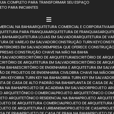
 GUIA COMPLETO PARA TRANSFORMAR SEU ESPAÇO
LETO PARA INICIANTES
MERCIAL NA BAHIA
ARQUITETURA COMERCIAL E CORPORATIVA
RQUITETURA PARA FRANQUIA
ARQUITETURA DE FRANQUIAS
ARQUI
A BAHIA
ARQUITETURA LOJAS EM SALVADOR
ARQUITETURA DE VA
ETURA DE VAREJO EM SALVADOR
CONSTRUÇÃO TURN KEY
CONST
INTERIORES EM SALVADOR
EMPRESA QUE OFERECE CONSTRUÇÃO
MPRESAS CONSTRUÇÃO CHAVE NA MÃO NA BAHIA
M SALVADOR
ESCRITÓRIO DE ARQUITETURA
ESCRITÓRIO DE ARQU
SCRITÓRIO DE ARQUITETURA EM SALVADOR
ESCRITÓRIO DE ARQU
 NA BAHIA
ESCRITÓRIO DE ENGENHARIA E ARQUITETURA EM SAL
TÃO DE PROJETOS DE ENGENHARIA CIVIL
OBRA CHAVE NA MÃO
O
TURN KEY
OBRA TURN KEY NA BAHIA
OBRA TURN KEY EM SALVADO
ANTA DE CASA DE ALTO PADRÃO NA BAHIA
PLANTA DE CASA DE 
IA NA BAHIA
PROJETO DE ACADEMIA EM SALVADOR
PROJETO A
TO ARQUITETÔNICO COMERCIAL
PROJETO ARQUITETÔNICO COM
JETO ARQUITETÔNICO RESIDENCIAL NA BAHIA
PROJETO ARQUITE
ROJETO DE ARQUITETURA COMERCIAL
PROJETO DE ARQUITETURA
ROJETO DE ARQUITETURA E URBANISMO
PROJETO DE CASA
PROJ
SA DE PRAIA
PROJETO DE CASA DE PRAIA NA BAHIA
PROJETO DE